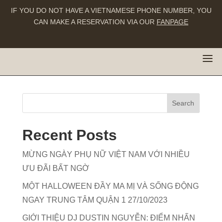
IF YOU DO NOT HAVE A VIETNAMESE PHONE NUMBER, YOU
CAN MAKE A RESERVATION VIA OUR
FANPAGE
Bờm Drink
Recent Posts
MỪNG NGÀY PHỤ NỮ VIỆT NAM VỚI NHIỀU
ƯU ĐÃI BẤT NGỜ
MỘT HALLOWEEN ĐẦY MA MỊ VÀ SỐNG ĐỘNG
NGAY TRUNG TÂM QUẬN 1 27/10/2023
GIỚI THIỆU DJ DUSTIN NGUYỄN: ĐIỂM NHẤN