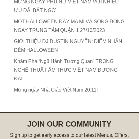
MỪNG NGÀY PHỤ NỮ VIỆT NAM VỚI NHIỀU
ƯU ĐÃI BẤT NGỜ
MỘT HALLOWEEN ĐẦY MA MỊ VÀ SỐNG ĐỘNG
NGAY TRUNG TÂM QUẬN 1 27/10/2023
GIỚI THIỆU DJ DUSTIN NGUYỄN: ĐIỂM NHẤN
ĐÊM HALLOWEEN
Khám Phá “Ngũ Hành Tương Quan” TRONG
NGHỆ THUẬT ẨM THỰC VIỆT NAM ĐƯƠNG
ĐẠI
Mừng ngày Nhà Giáo Việt Nam 20.11!
JOIN OUR COMMUNITY
Sign up to get early access to our latest Menus, Offers,