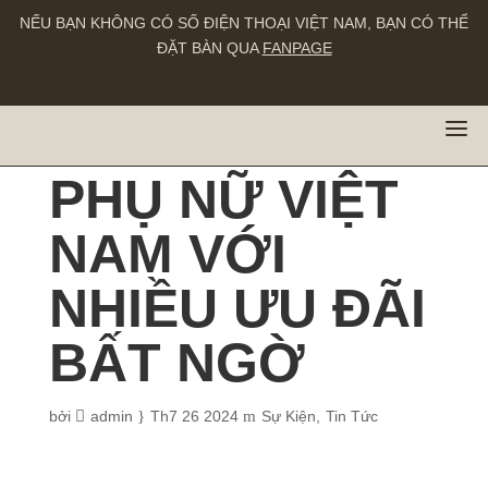
NẾU BẠN KHÔNG CÓ SỐ ĐIỆN THOẠI VIỆT NAM, BẠN CÓ THỂ
ĐẶT BÀN QUA
FANPAGE
MỪNG NGÀY
PHỤ NỮ VIỆT
NAM VỚI
NHIỀU ƯU ĐÃI
BẤT NGỜ
bởi
admin
Th7 26 2024
Sự Kiện
Tin Tức