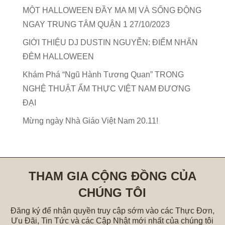
MỘT HALLOWEEN ĐẦY MA MỊ VÀ SỐNG ĐỘNG
NGAY TRUNG TÂM QUẬN 1 27/10/2023
GIỚI THIỆU DJ DUSTIN NGUYỄN: ĐIỂM NHẤN
ĐÊM HALLOWEEN
Khám Phá “Ngũ Hành Tương Quan” TRONG
NGHỆ THUẬT ẨM THỰC VIỆT NAM ĐƯƠNG
ĐẠI
Mừng ngày Nhà Giáo Việt Nam 20.11!
THAM GIA CỘNG ĐỒNG CỦA
CHÚNG TÔI
Đăng ký để nhận quyền truy cập sớm vào các Thực Đơn,
Ưu Đãi, Tin Tức và các Cập Nhật mới nhất của chúng tôi