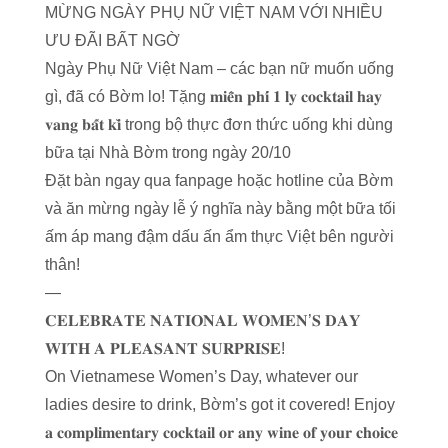
MỪNG NGÀY PHỤ NỮ VIỆT NAM VỚI NHIỀU
ƯU ĐÃI BẤT NGỜ
Ngày Phụ Nữ Việt Nam – các bạn nữ muốn uống
gì, đã có Bờm lo! Tặng 𝐦𝐢𝐞̂̃𝐧 𝐩𝐡𝐢́ 𝟏 𝐥𝐲 𝐜𝐨𝐜𝐤𝐭𝐚𝐢𝐥 𝐡𝐚𝐲
𝐯𝐚𝐧𝐠 𝐛𝐚̂́𝐭 𝐤𝐢̀ trong bộ thực đơn thức uống khi dùng
bữa tại Nhà Bờm trong ngày 20/10
Đặt bàn ngay qua fanpage hoặc hotline của Bờm
và ăn mừng ngày lễ ý nghĩa này bằng một bữa tối
ấm áp mang đậm dấu ấn ẩm thực Việt bên người
thân!
—
𝐂𝐄𝐋𝐄𝐁𝐑𝐀𝐓𝐄 𝐍𝐀𝐓𝐈𝐎𝐍𝐀𝐋 𝐖𝐎𝐌𝐄𝐍’𝐒 𝐃𝐀𝐘
𝐖𝐈𝐓𝐇 𝐀 𝐏𝐋𝐄𝐀𝐒𝐀𝐍𝐓 𝐒𝐔𝐑𝐏𝐑𝐈𝐒𝐄!
On Vietnamese Women’s Day, whatever our
ladies desire to drink, Bờm’s got it covered! Enjoy
𝐚 𝐜𝐨𝐦𝐩𝐥𝐢𝐦𝐞𝐧𝐭𝐚𝐫𝐲 𝐜𝐨𝐜𝐤𝐭𝐚𝐢𝐥 𝐨𝐫 𝐚𝐧𝐲 𝐰𝐢𝐧𝐞 𝐨𝐟 𝐲𝐨𝐮𝐫 𝐜𝐡𝐨𝐢𝐜𝐞