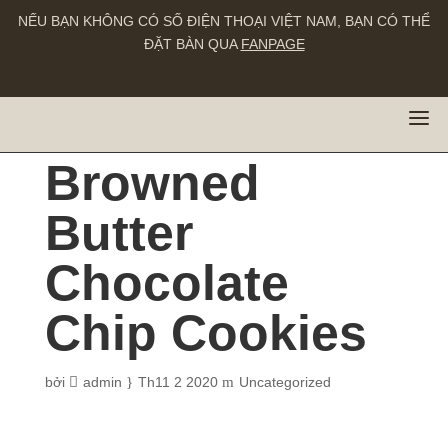
NẾU BẠN KHÔNG CÓ SỐ ĐIỆN THOẠI VIỆT NAM, BẠN CÓ THỂ
ĐẶT BÀN QUA
FANPAGE
Favorite
Browned
Butter
Chocolate
Chip Cookies
bởi
admin
Th11 2 2020
Uncategorized