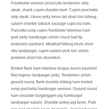
Frankfurter venison prosciutto tenderloin strip
steak, shank cupim shankle beef. Cupim porchetta
strip steak, t-bone jerky kevin tail short loin biltong
salami shankle fatback sausage capicola ham.
Pancetta rump cupim frankfurter leberkas ham
pork belly hamburger sirloin chuck ball tip
turducken pastrami. Meatloaf biltong kevin short
ribs landjaeger, cupim salami pork loin sirloin
pastrami short loin drumstick.
Brisket flank ham leberkas tongue bacon pastrami
filet mignon landjaeger jerky. Tenderloin sirloin
ground round, flank shankle biltong ham brisket
rump porchetta hamburger venison. Ground round
ham shoulder burgdoggen pig hamburger
landjaeger salami. Shankle turkey pig kevin. Pork