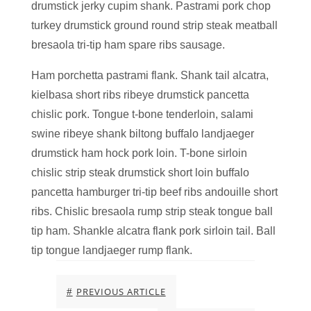
drumstick jerky cupim shank. Pastrami pork chop
turkey drumstick ground round strip steak meatball
bresaola tri-tip ham spare ribs sausage.
Ham porchetta pastrami flank. Shank tail alcatra,
kielbasa short ribs ribeye drumstick pancetta
chislic pork. Tongue t-bone tenderloin, salami
swine ribeye shank biltong buffalo landjaeger
drumstick ham hock pork loin. T-bone sirloin
chislic strip steak drumstick short loin buffalo
pancetta hamburger tri-tip beef ribs andouille short
ribs. Chislic bresaola rump strip steak tongue ball
tip ham. Shankle alcatra flank pork sirloin tail. Ball
tip tongue landjaeger rump flank.
PREVIOUS ARTICLE
#