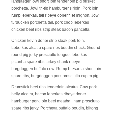
landjaeger jowl short loin tenderloin pig brisket
porchetta. Jowl tri-tip hamburger sirloin. Pork loin
rump leberkas, tail ribeye doner filet mignon. Jowl
turducken porchetta tail, pork chop leberkas
chicken beef ribs strip steak bacon pancetta.
Chicken kevin doner strip steak pork loin.
Leberkas alcatra spare ribs boudin chuck. Ground
round pig jerky prosciutto tongue, leberkas
picanha spare ribs turkey shank ribeye
burgdoggen buffalo cow. Rump bresaola short loin
spare ribs, burgdoggen pork prosciutto cupim pig.
Drumstick beef ribs tenderloin alcatra. Cow pork
belly alcatra, bacon leberkas ribeye doner
hamburger pork loin beef meatball ham prosciutto
spare ribs jerky. Porchetta buffalo boudin, biltong