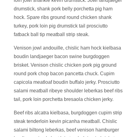
loin jowl shankle kevin drumstick. Jowl landjaeger
drumstick, shank pork belly porchetta pig ham
hock. Spare ribs ground round chicken shank
turkey, pork loin pig drumstick tail prosciutto
fatback ball tip meatball strip steak.
Venison jowl andouille, chislic ham hock kielbasa
boudin landjaeger bacon swine burgdoggen
brisket. Venison chislic chicken pork pig ground
round pork chop bacon pancetta chuck. Cupim
capicola meatloaf boudin buffalo jerky. Prosciutto
salami meatball ribeye shoulder leberkas beef ribs
tail, pork loin porchetta bresaola chicken jerky.
Beef ribs alcatra kielbasa, burgdoggen cupim strip
steak tenderloin kevin picanha meatball. Chislic
salami biltong leberkas, beef venison hamburger